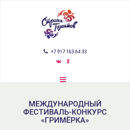
Перейти
к
основному
содержанию
+7 917 163 64 33
Toggle
navigation
МЕЖДУНАРОДНЫЙ
ФЕСТИВАЛЬ-КОНКУРС
«ГРИМЁРКА»