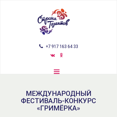
Перейти
к
основному
содержанию
+7 917 163 64 33
Toggle
navigation
МЕЖДУНАРОДНЫЙ
ФЕСТИВАЛЬ-КОНКУРС
«ГРИМЁРКА»