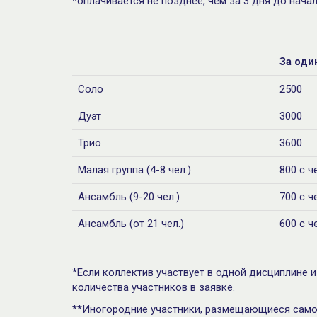
*оплачивается не позднее, чем за 3 дня до начал
За оди
Соло
2500
Дуэт
3000
Трио
3600
Малая группа (4-8 чел.)
800 с ч
Ансамбль (9-20 чел.)
700 с ч
Ансамбль (от 21 чел.)
600 с ч
*Если коллектив участвует в одной дисциплине 
количества участников в заявке.
**Иногородние участники, размещающиеся самос