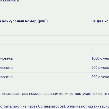
а конкурса.
н конкурсный номер (руб.)
За два ко
-
-
-
еловека
1000 с че
еловека
900 с чел
еловека
800 с чел
и показывает два номера с разным количеством участников, то
тоятельно (не через Организаторов), оплачивают организацио