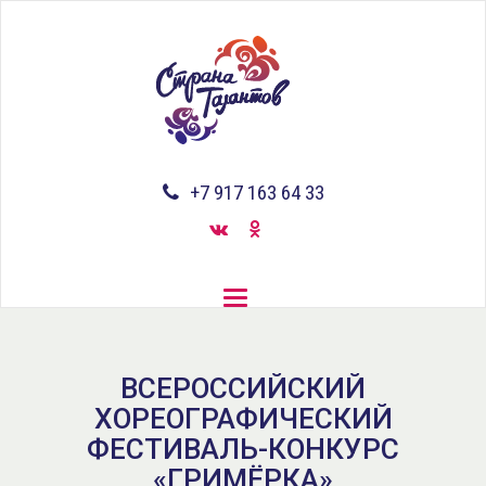
Перейти
к
основному
содержанию
+7 917 163 64 33
Toggle
navigation
ВСЕРОССИЙСКИЙ
ХОРЕОГРАФИЧЕСКИЙ
ФЕСТИВАЛЬ-КОНКУРС
«ГРИМЁРКА»