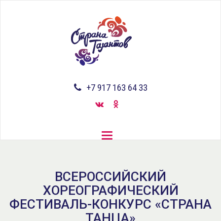
Перейти
к
основному
содержанию
+7 917 163 64 33
Toggle
navigation
ВСЕРОССИЙСКИЙ
ХОРЕОГРАФИЧЕСКИЙ
ФЕСТИВАЛЬ-КОНКУРС «СТРАНА
ТАНЦА»