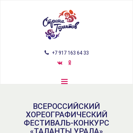
Перейти
к
основному
содержанию
+7 917 163 64 33
Toggle
navigation
ВСЕРОССИЙСКИЙ
ХОРЕОГРАФИЧЕСКИЙ
ФЕСТИВАЛЬ-КОНКУРС
«ТАЛАНТЫ УРАЛА»